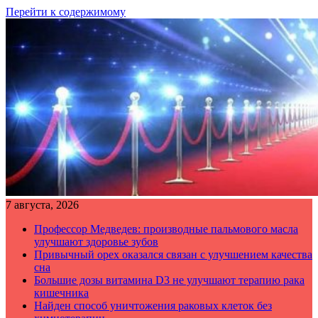
Перейти к содержимому
7 августа, 2026
Профессор Медведев: производные пальмового масла
улучшают здоровье зубов
Привычный орех оказался связан с улучшением качества
сна
Большие дозы витамина D3 не улучшают терапию рака
кишечника
Найден способ уничтожения раковых клеток без