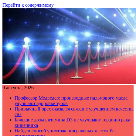
Перейти к содержимому
9 августа, 2026
Профессор Медведев: производные пальмового масла
улучшают здоровье зубов
Привычный орех оказался связан с улучшением качества
сна
Большие дозы витамина D3 не улучшают терапию рака
кишечника
Найден способ уничтожения раковых клеток без