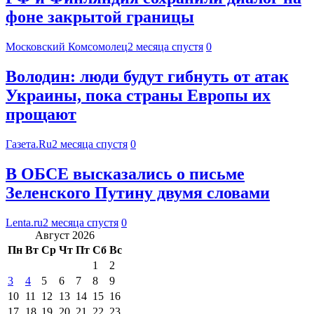
фоне закрытой границы
Московский Комсомолец
2 месяца спустя
0
Володин: люди будут гибнуть от атак
Украины, пока страны Европы их
прощают
Газета.Ru
2 месяца спустя
0
В ОБСЕ высказались о письме
Зеленского Путину двумя словами
Lenta.ru
2 месяца спустя
0
Август 2026
Пн
Вт
Ср
Чт
Пт
Сб
Вс
1
2
3
4
5
6
7
8
9
10
11
12
13
14
15
16
17
18
19
20
21
22
23