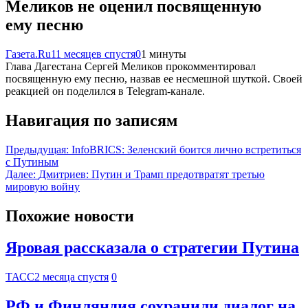
Меликов не оценил посвященную
ему песню
Газета.Ru
11 месяцев спустя
0
1 минуты
Глава Дагестана Сергей Меликов прокомментировал
посвященную ему песню, назвав ее несмешной шуткой. Своей
реакцией он поделился в Telegram-канале.
Навигация по записям
Предыдущая:
InfoBRICS: Зеленский боится лично встретиться
с Путиным
Далее:
Дмитриев: Путин и Трамп предотвратят третью
мировую войну
Похожие новости
Яровая рассказала о стратегии Путина
ТАСС
2 месяца спустя
0
РФ и Финляндия сохранили диалог на