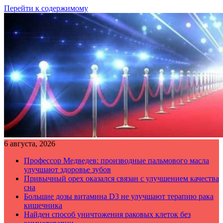
Перейти к содержимому
6 августа, 2026
Профессор Медведев: производные пальмового масла
улучшают здоровье зубов
Привычный орех оказался связан с улучшением качества
сна
Большие дозы витамина D3 не улучшают терапию рака
кишечника
Найден способ уничтожения раковых клеток без