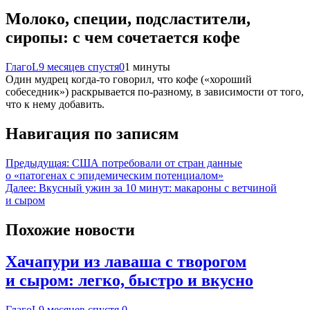
Молоко, специи, подсластители,
сиропы: с чем сочетается кофе
ГлагоL
9 месяцев спустя
0
1 минуты
Один​‍​‌‍​‍‌ мудрец когда-то говорил, что кофе («хороший
собеседник») раскрывается по-разному, в зависимости от того,
что к нему добавить.
Навигация по записям
Предыдущая:
США потребовали от стран данные
о «патогенах с эпидемическим потенциалом»
Далее:
Вкусный ужин за 10 минут: макароны с ветчиной
и сыром
Похожие новости
Хачапури из лаваша с творогом
и сыром: легко, быстро и вкусно
ГлагоL
9 месяцев спустя
0