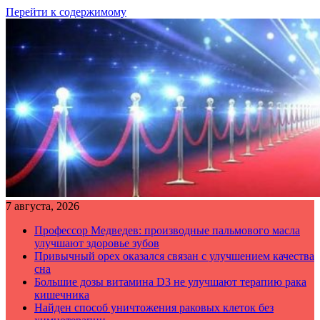
Перейти к содержимому
7 августа, 2026
Профессор Медведев: производные пальмового масла
улучшают здоровье зубов
Привычный орех оказался связан с улучшением качества
сна
Большие дозы витамина D3 не улучшают терапию рака
кишечника
Найден способ уничтожения раковых клеток без