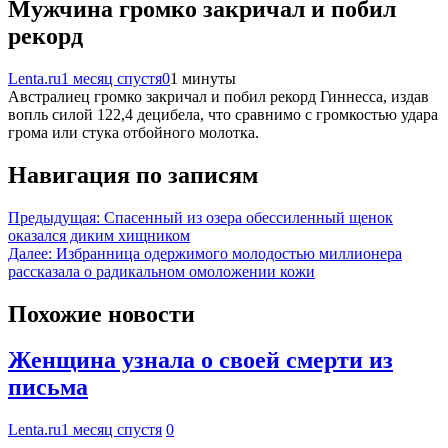
Мужчина громко закричал и побил
рекорд
Lenta.ru
1 месяц спустя
0
1 минуты
Австралиец громко закричал и побил рекорд Гиннесса, издав
вопль силой 122,4 децибела, что сравнимо с громкостью удара
грома или стука отбойного молотка.
Навигация по записям
Предыдущая:
Спасенный из озера обессиленный щенок
оказался диким хищником
Далее:
Избранница одержимого молодостью миллионера
рассказала о радикальном омоложении кожи
Похожие новости
Женщина узнала о своей смерти из
письма
Lenta.ru
1 месяц спустя
0