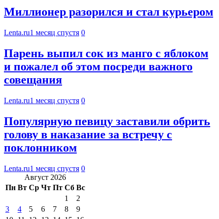
Миллионер разорился и стал курьером
Lenta.ru
1 месяц спустя
0
Парень выпил сок из манго с яблоком
и пожалел об этом посреди важного
совещания
Lenta.ru
1 месяц спустя
0
Популярную певицу заставили обрить
голову в наказание за встречу с
поклонником
Lenta.ru
1 месяц спустя
0
Август 2026
Пн
Вт
Ср
Чт
Пт
Сб
Вс
1
2
3
4
5
6
7
8
9