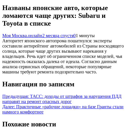
Названы японские авто, которые
ломаются чаще других: Subaru и
Toyota в списке
Моя Москва.онлайн
2 месяца спустя
0
1 минуты
Авторитет японского автопрома пошатнулся: эксперты
составили антирейтинг автомобилей из Страны восходящего
солнца, которые чаще других вызывают нарекания у
владельцев. Речь идет об ограниченном списке моделей, чья
надежность оказалась далека от идеала. Согласно данным
анализа сервисных обращений, некоторые популярные
машины требуют ремонта подозрительно часто.
Навигация по записям
Предыдущая:
ТАСС: доходы от штрафов за нарушения ПДД
направят на ремонт опасных дорог
Далее:
Практичные «рабочие лошадки» на базе Гранты стали
намного комфортнее
Похожие новости