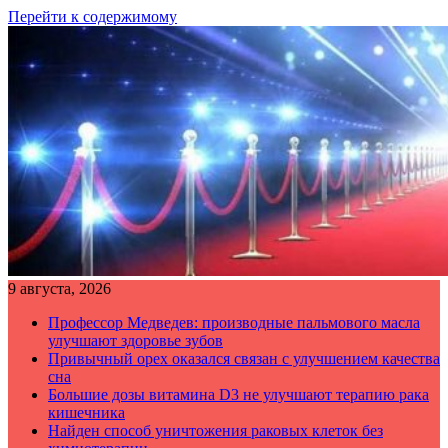
Перейти к содержимому
9 августа, 2026
Профессор Медведев: производные пальмового масла
улучшают здоровье зубов
Привычный орех оказался связан с улучшением качества
сна
Большие дозы витамина D3 не улучшают терапию рака
кишечника
Найден способ уничтожения раковых клеток без