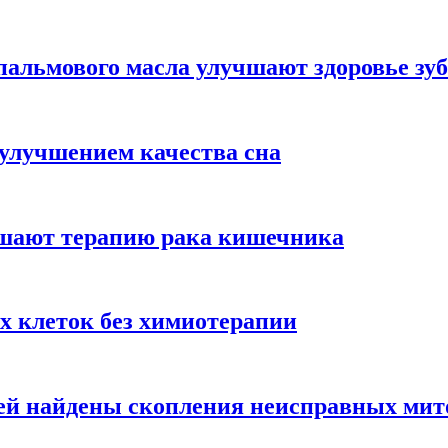
альмового масла улучшают здоровье зуб
 улучшением качества сна
чшают терапию рака кишечника
х клеток без химиотерапии
цией найдены скопления неисправных ми