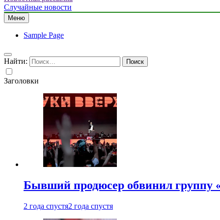
Случайные новости
Меню
Sample Page
Найти:
Заголовки
Бывший продюсер обвинил группу «
2 года спустя
2 года спустя