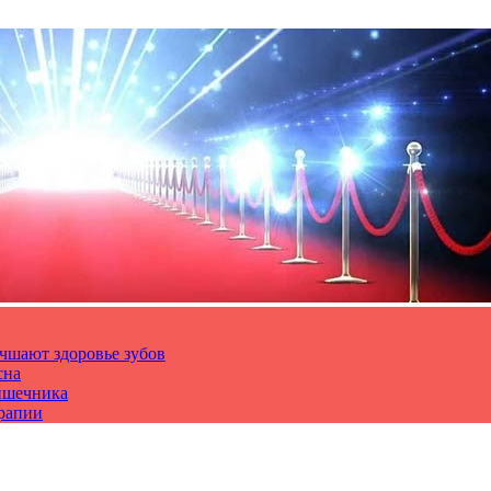
чшают здоровье зубов
сна
ишечника
ерапии