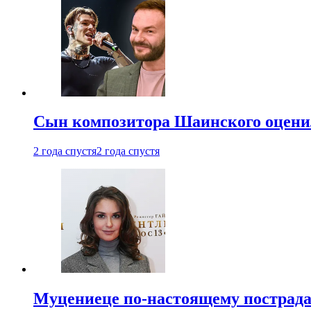
Сын композитора Шаинского оценил
2 года спустя
2 года спустя
Муцениеце по-настоящему пострада