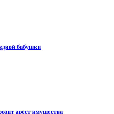
ездной бабушки
розит арест имущества