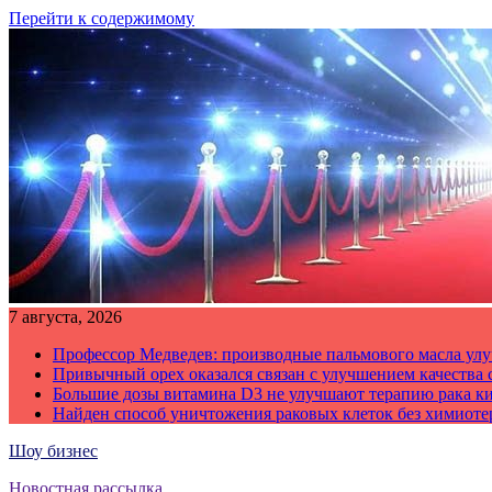
Перейти к содержимому
7 августа, 2026
Профессор Медведев: производные пальмового масла улу
Привычный орех оказался связан с улучшением качества 
Большие дозы витамина D3 не улучшают терапию рака к
Найден способ уничтожения раковых клеток без химиот
Шоу бизнес
Новостная рассылка