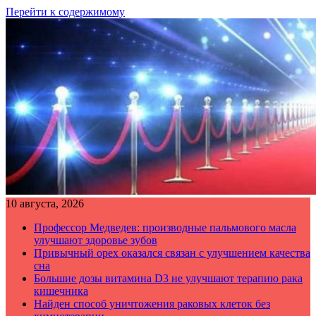
Перейти к содержимому
10 августа, 2026
Профессор Медведев: производные пальмового масла
улучшают здоровье зубов
Привычный орех оказался связан с улучшением качества
сна
Большие дозы витамина D3 не улучшают терапию рака
кишечника
Найден способ уничтожения раковых клеток без