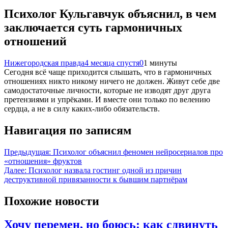
Психолог Кульгавчук объяснил, в чем
заключается суть гармоничных
отношений
Нижегородская правда
4 месяца спустя
0
1 минуты
Сегодня всё чаще приходится слышать, что в гармоничных
отношениях никто никому ничего не должен. Живут себе две
самодостаточные личности, которые не изводят друг друга
претензиями и упрёками. И вместе они только по велению
сердца, а не в силу каких-либо обязательств.
Навигация по записям
Предыдущая:
Психолог объяснил феномен нейросериалов про
«отношения» фруктов
Далее:
Психолог назвала гостинг одной из причин
деструктивной привязанности к бывшим партнёрам
Похожие новости
Хочу перемен, но боюсь: как сдвинуть