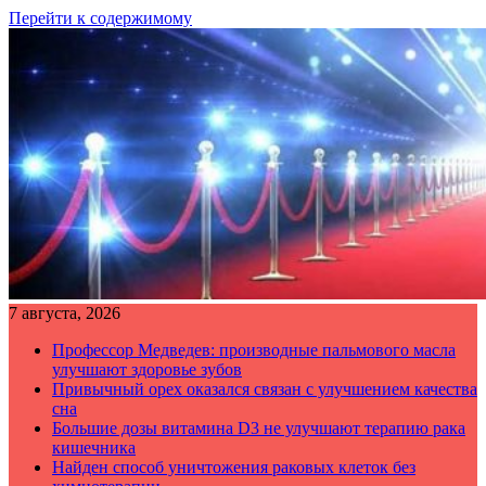
Перейти к содержимому
7 августа, 2026
Профессор Медведев: производные пальмового масла
улучшают здоровье зубов
Привычный орех оказался связан с улучшением качества
сна
Большие дозы витамина D3 не улучшают терапию рака
кишечника
Найден способ уничтожения раковых клеток без