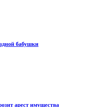
ездной бабушки
розит арест имущества