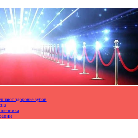
чшают здоровье зубов
сна
ишечника
ерапии