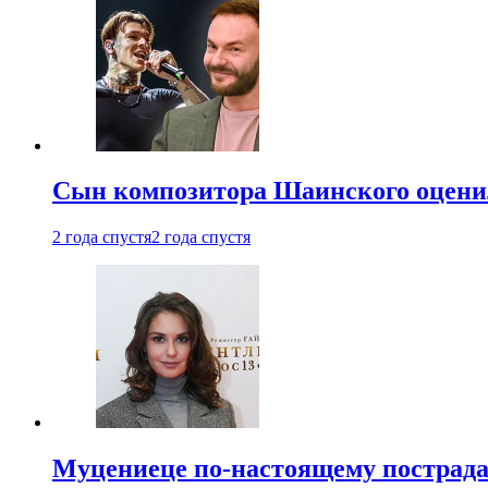
Сын композитора Шаинского оценил
2 года спустя
2 года спустя
Муцениеце по-настоящему пострада