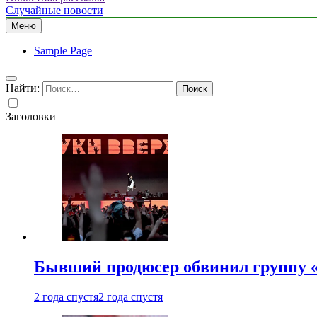
Случайные новости
Меню
Sample Page
Найти:
Заголовки
Бывший продюсер обвинил группу «
2 года спустя
2 года спустя