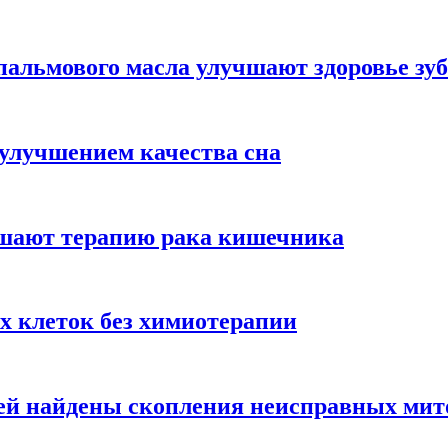
альмового масла улучшают здоровье зуб
 улучшением качества сна
чшают терапию рака кишечника
х клеток без химиотерапии
цией найдены скопления неисправных ми