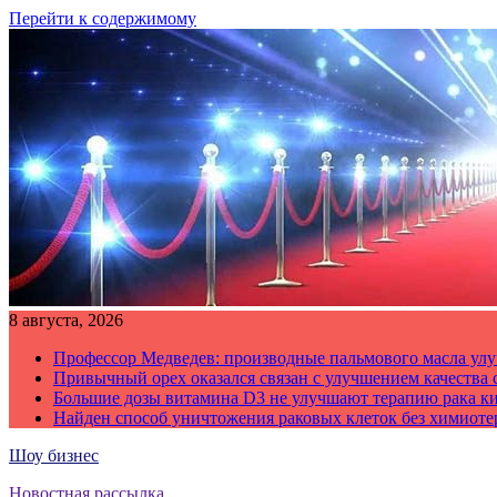
Перейти к содержимому
8 августа, 2026
Профессор Медведев: производные пальмового масла улу
Привычный орех оказался связан с улучшением качества 
Большие дозы витамина D3 не улучшают терапию рака к
Найден способ уничтожения раковых клеток без химиот
Шоу бизнес
Новостная рассылка