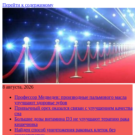
Перейти к содержимому
8 августа, 2026
Профессор Медведев: производные пальмового масла
улучшают здоровье зубов
Привычный орех оказался связан с улучшением качества
сна
Большие дозы витамина D3 не улучшают терапию рака
кишечника
Найден способ уничтожения раковых клеток без