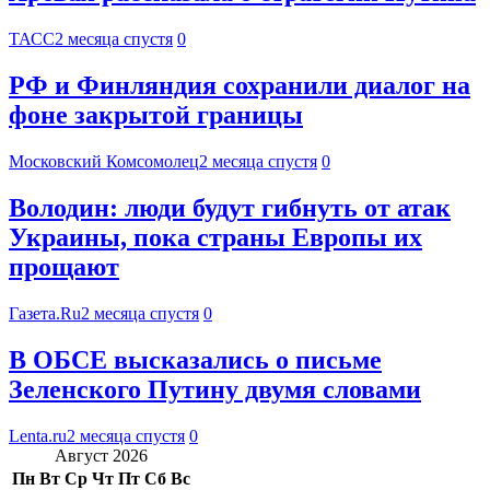
ТАСС
2 месяца спустя
0
РФ и Финляндия сохранили диалог на
фоне закрытой границы
Московский Комсомолец
2 месяца спустя
0
Володин: люди будут гибнуть от атак
Украины, пока страны Европы их
прощают
Газета.Ru
2 месяца спустя
0
В ОБСЕ высказались о письме
Зеленского Путину двумя словами
Lenta.ru
2 месяца спустя
0
Август 2026
Пн
Вт
Ср
Чт
Пт
Сб
Вс