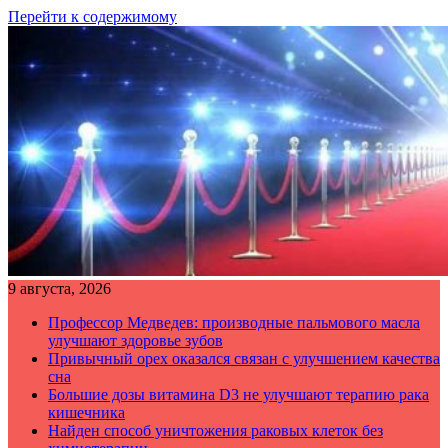
Перейти к содержимому
9 августа, 2026
Профессор Медведев: производные пальмового масла
улучшают здоровье зубов
Привычный орех оказался связан с улучшением качества
сна
Большие дозы витамина D3 не улучшают терапию рака
кишечника
Найден способ уничтожения раковых клеток без