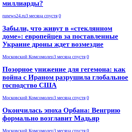
миллиарды?
runews24.ru
3 месяца спустя
0
Забыли, что живут в «стеклянном
доме»: европейцев за поставленные
Украине дроны ждет возмездие
Московский Комсомолец
3 месяца спустя
0
Позорное унижение для гегемона: как
война с Ираном разрушила глобальное
господство США
Московский Комсомолец
3 месяца спустя
0
Окончилась эпоха Орбана: Венгрию
формально возглавит Мадьяр
Московский Комсомолец
3 месяца спустя
0