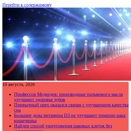
Перейти к содержимому
10 августа, 2026
Профессор Медведев: производные пальмового масла
улучшают здоровье зубов
Привычный орех оказался связан с улучшением качества
сна
Большие дозы витамина D3 не улучшают терапию рака
кишечника
Найден способ уничтожения раковых клеток без