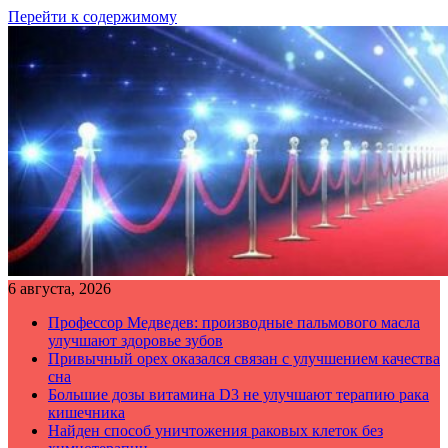
Перейти к содержимому
6 августа, 2026
Профессор Медведев: производные пальмового масла
улучшают здоровье зубов
Привычный орех оказался связан с улучшением качества
сна
Большие дозы витамина D3 не улучшают терапию рака
кишечника
Найден способ уничтожения раковых клеток без