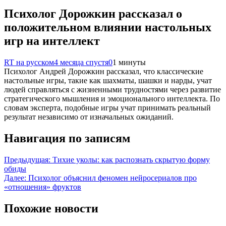
Психолог Дорожкин рассказал о
положительном влиянии настольных
игр на интеллект
RT на русском
4 месяца спустя
0
1 минуты
Психолог Андрей Дорожкин рассказал, что классические
настольные игры, такие как шахматы, шашки и нарды, учат
людей справляться с жизненными трудностями через развитие
стратегического мышления и эмоционального интеллекта. По
словам эксперта, подобные игры учат принимать реальный
результат независимо от изначальных ожиданий.
Навигация по записям
Предыдущая:
Тихие уколы: как распознать скрытую форму
обиды
Далее:
Психолог объяснил феномен нейросериалов про
«отношения» фруктов
Похожие новости