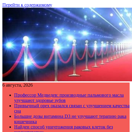
Перейти к содержимому
6 августа, 2026
Профессор Медведев: производные пальмового масла
улучшают здоровье зубов
Привычный орех оказался связан с улучшением качества
сна
Большие дозы витамина D3 не улучшают терапию рака
кишечника
Найден способ уничтожения раковых клеток без