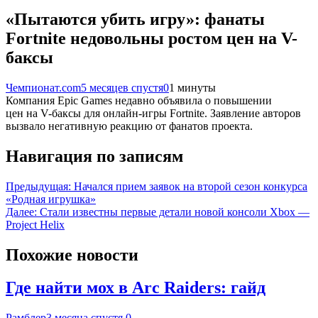
«Пытаются убить игру»: фанаты
Fortnite недовольны ростом цен на V-
баксы
Чемпионат.com
5 месяцев спустя
0
1 минуты
Компания Epic Games недавно объявила о повышении
цен на V-баксы для онлайн-игры Fortnite. Заявление авторов
вызвало негативную реакцию от фанатов проекта.
Навигация по записям
Предыдущая:
Начался прием заявок на второй сезон конкурса
«Родная игрушка»
Далее:
Стали известны первые детали новой консоли Xbox —
Project Helix
Похожие новости
Где найти мох в Arc Raiders: гайд
Рамблер
3 месяца спустя
0