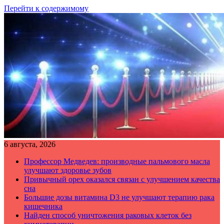
Перейти к содержимому
6 августа, 2026
Профессор Медведев: производные пальмового масла
улучшают здоровье зубов
Привычный орех оказался связан с улучшением качества
сна
Большие дозы витамина D3 не улучшают терапию рака
кишечника
Найден способ уничтожения раковых клеток без