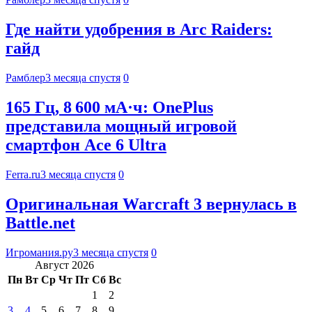
Где найти удобрения в Arc Raiders:
гайд
Рамблер
3 месяца спустя
0
165 Гц, 8 600 мА·ч: OnePlus
представила мощный игровой
смартфон Ace 6 Ultra
Ferra.ru
3 месяца спустя
0
Оригинальная Warcraft 3 вернулась в
Battle.net
Игромания.ру
3 месяца спустя
0
Август 2026
Пн
Вт
Ср
Чт
Пт
Сб
Вс
1
2
3
4
5
6
7
8
9