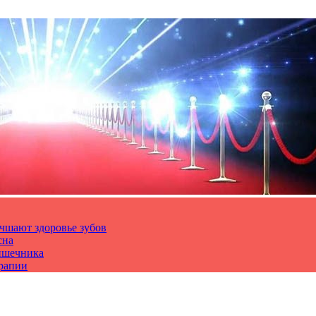
чшают здоровье зубов
сна
ишечника
ерапии