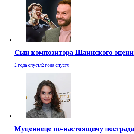
Сын композитора Шаинского оценил
2 года спустя
2 года спустя
Муцениеце по-настоящему пострада