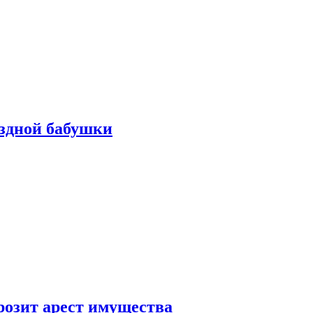
ездной бабушки
розит арест имущества