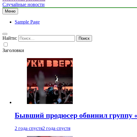
Случайные новости
Меню
Sample Page
Найти:
Заголовки
Бывший продюсер обвинил группу «
2 года спустя
2 года спустя