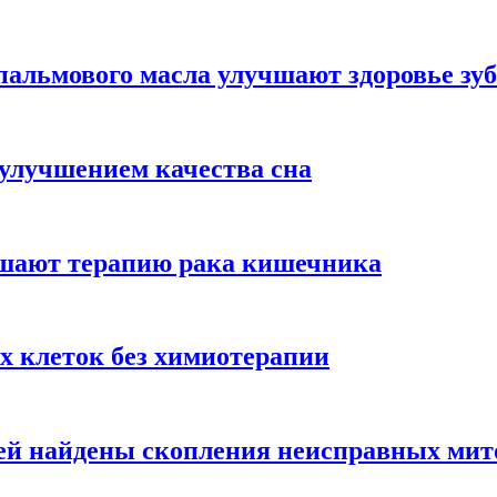
альмового масла улучшают здоровье зуб
 улучшением качества сна
чшают терапию рака кишечника
х клеток без химиотерапии
цией найдены скопления неисправных ми