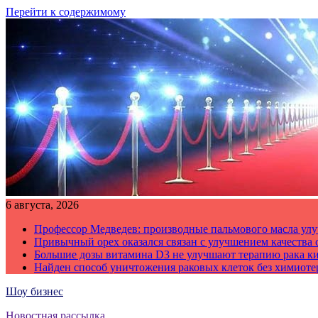
Перейти к содержимому
6 августа, 2026
Профессор Медведев: производные пальмового масла улу
Привычный орех оказался связан с улучшением качества 
Большие дозы витамина D3 не улучшают терапию рака к
Найден способ уничтожения раковых клеток без химиот
Шоу бизнес
Новостная рассылка