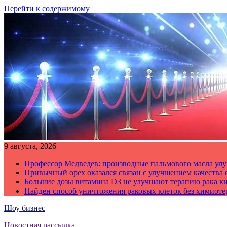
Перейти к содержимому
9 августа, 2026
Профессор Медведев: производные пальмового масла улу
Привычный орех оказался связан с улучшением качества 
Большие дозы витамина D3 не улучшают терапию рака к
Найден способ уничтожения раковых клеток без химиот
Шоу бизнес
Новостная рассылка