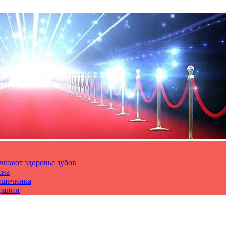
чшают здоровье зубов
сна
ишечника
ерапии