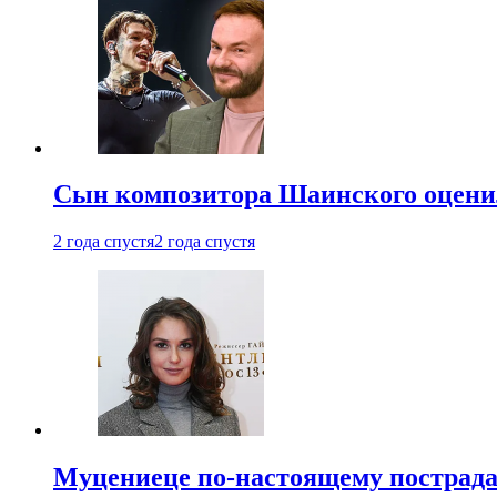
Сын композитора Шаинского оценил
2 года спустя
2 года спустя
Муцениеце по-настоящему пострада