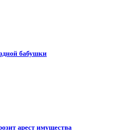
ездной бабушки
розит арест имущества