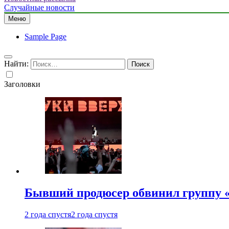
Случайные новости
Меню
Sample Page
Найти:
Заголовки
Бывший продюсер обвинил группу «
2 года спустя
2 года спустя