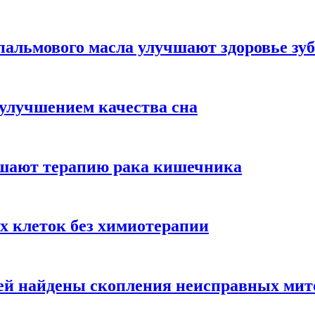
альмового масла улучшают здоровье зуб
 улучшением качества сна
чшают терапию рака кишечника
х клеток без химиотерапии
цией найдены скопления неисправных ми