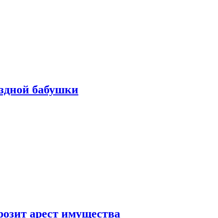
ездной бабушки
розит арест имущества