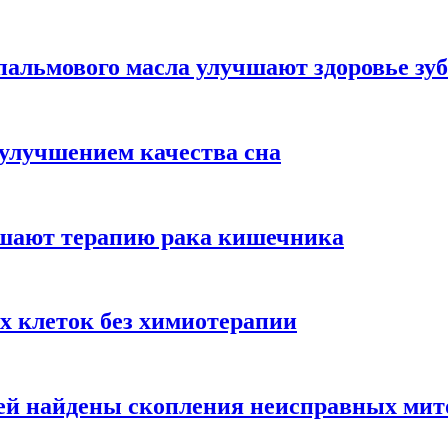
альмового масла улучшают здоровье зуб
 улучшением качества сна
чшают терапию рака кишечника
х клеток без химиотерапии
цией найдены скопления неисправных ми