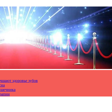
чшают здоровье зубов
сна
ишечника
ерапии