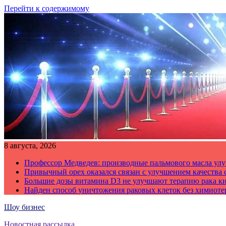
Перейти к содержимому
8 августа, 2026
Профессор Медведев: производные пальмового масла улу
Привычный орех оказался связан с улучшением качества 
Большие дозы витамина D3 не улучшают терапию рака к
Найден способ уничтожения раковых клеток без химиот
Шоу бизнес
Новостная рассылка