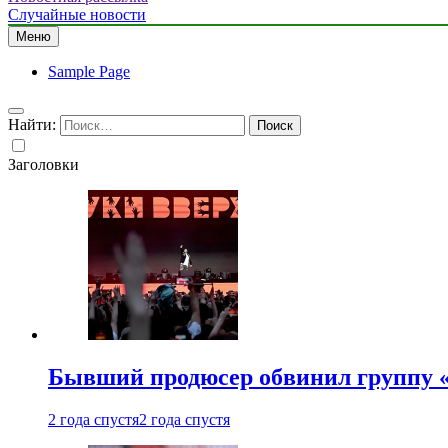
Случайные новости
Меню
Sample Page
Найти:
Заголовки
Бывший продюсер обвинил группу «
2 года спустя
2 года спустя