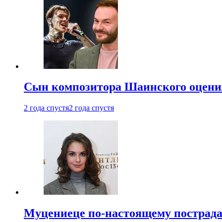
Сын композитора Шаинского оценил
2 года спустя
2 года спустя
Муцениеце по-настоящему пострада