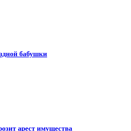
ездной бабушки
розит арест имущества