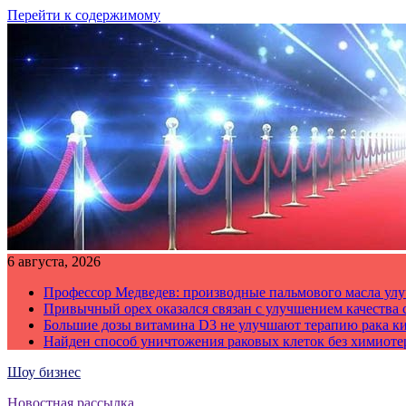
Перейти к содержимому
6 августа, 2026
Профессор Медведев: производные пальмового масла улу
Привычный орех оказался связан с улучшением качества 
Большие дозы витамина D3 не улучшают терапию рака к
Найден способ уничтожения раковых клеток без химиот
Шоу бизнес
Новостная рассылка