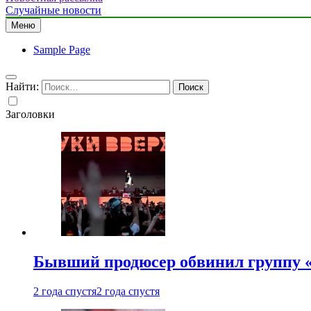
Случайные новости
Меню
Sample Page
Найти:
Заголовки
Бывший продюсер обвинил группу «
2 года спустя
2 года спустя