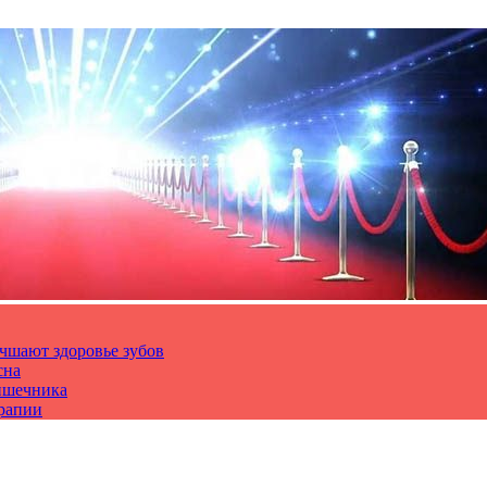
чшают здоровье зубов
сна
ишечника
ерапии