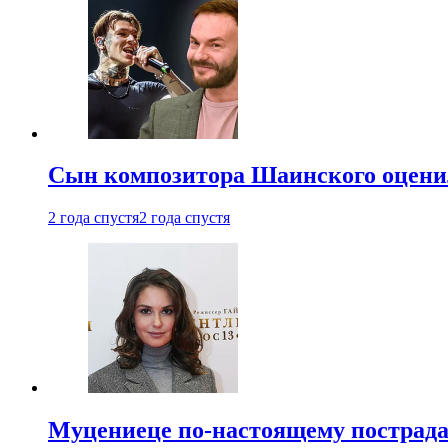
Сын композитора Шаинского оценил
2 года спустя
2 года спустя
Муцениеце по-настоящему пострада