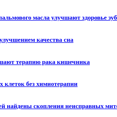
альмового масла улучшают здоровье зуб
 улучшением качества сна
чшают терапию рака кишечника
х клеток без химиотерапии
цией найдены скопления неисправных ми