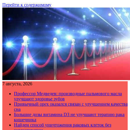
Перейти к содержимому
7 августа, 2026
Профессор Медведев: производные пальмового масла
улучшают здоровье зубов
Привычный орех оказался связан с улучшением качества
сна
Большие дозы витамина D3 не улучшают терапию рака
кишечника
Найден способ уничтожения раковых клеток без