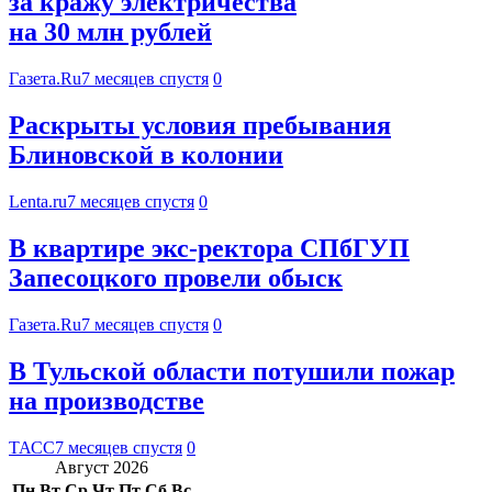
за кражу электричества
на 30 млн рублей
Газета.Ru
7 месяцев спустя
0
Раскрыты условия пребывания
Блиновской в колонии
Lenta.ru
7 месяцев спустя
0
В квартире экс-ректора СПбГУП
Запесоцкого провели обыск
Газета.Ru
7 месяцев спустя
0
В Тульской области потушили пожар
на производстве
ТАСС
7 месяцев спустя
0
Август 2026
Пн
Вт
Ср
Чт
Пт
Сб
Вс