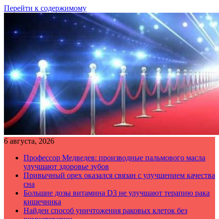
Перейти к содержимому
6 августа, 2026
Профессор Медведев: производные пальмового масла
улучшают здоровье зубов
Привычный орех оказался связан с улучшением качества
сна
Большие дозы витамина D3 не улучшают терапию рака
кишечника
Найден способ уничтожения раковых клеток без