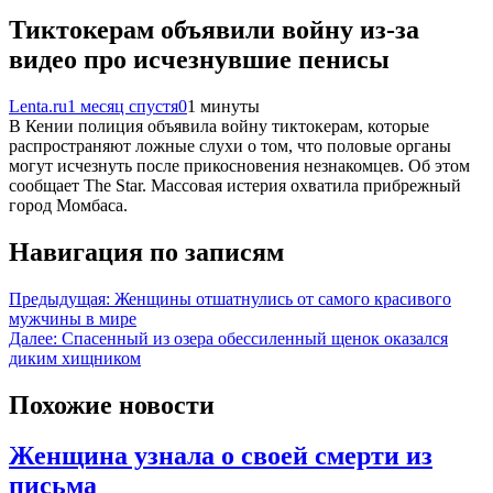
Тиктокерам объявили войну из-за
видео про исчезнувшие пенисы
Lenta.ru
1 месяц спустя
0
1 минуты
В Кении полиция объявила войну тиктокерам, которые
распространяют ложные слухи о том, что половые органы
могут исчезнуть после прикосновения незнакомцев. Об этом
сообщает The Star. Массовая истерия охватила прибрежный
город Момбаса.
Навигация по записям
Предыдущая:
Женщины отшатнулись от самого красивого
мужчины в мире
Далее:
Спасенный из озера обессиленный щенок оказался
диким хищником
Похожие новости
Женщина узнала о своей смерти из
письма