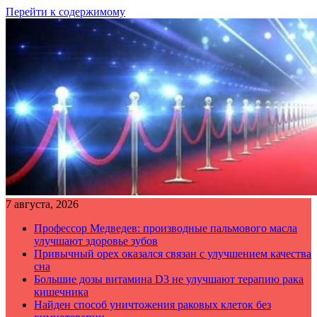
Перейти к содержимому
7 августа, 2026
Профессор Медведев: производные пальмового масла
улучшают здоровье зубов
Привычный орех оказался связан с улучшением качества
сна
Большие дозы витамина D3 не улучшают терапию рака
кишечника
Найден способ уничтожения раковых клеток без