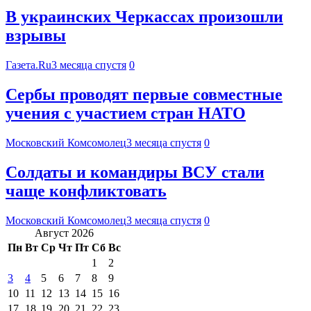
В украинских Черкассах произошли
взрывы
Газета.Ru
3 месяца спустя
0
Сербы проводят первые совместные
учения с участием стран НАТО
Московский Комсомолец
3 месяца спустя
0
Солдаты и командиры ВСУ стали
чаще конфликтовать
Московский Комсомолец
3 месяца спустя
0
Август 2026
Пн
Вт
Ср
Чт
Пт
Сб
Вс
1
2
3
4
5
6
7
8
9
10
11
12
13
14
15
16
17
18
19
20
21
22
23