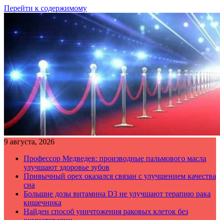
Перейти к содержимому
9 августа, 2026
Профессор Медведев: производные пальмового масла
улучшают здоровье зубов
Привычный орех оказался связан с улучшением качества
сна
Большие дозы витамина D3 не улучшают терапию рака
кишечника
Найден способ уничтожения раковых клеток без