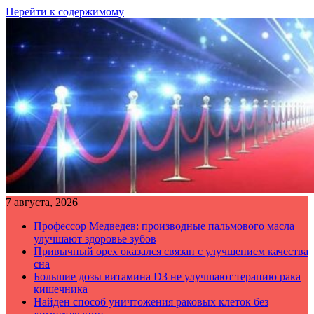
Перейти к содержимому
7 августа, 2026
Профессор Медведев: производные пальмового масла
улучшают здоровье зубов
Привычный орех оказался связан с улучшением качества
сна
Большие дозы витамина D3 не улучшают терапию рака
кишечника
Найден способ уничтожения раковых клеток без