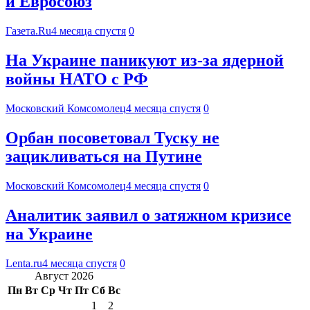
и Евросоюз
Газета.Ru
4 месяца спустя
0
На Украине паникуют из-за ядерной
войны НАТО с РФ
Московский Комсомолец
4 месяца спустя
0
Орбан посоветовал Туску не
зацикливаться на Путине
Московский Комсомолец
4 месяца спустя
0
Аналитик заявил о затяжном кризисе
на Украине
Lenta.ru
4 месяца спустя
0
Август 2026
Пн
Вт
Ср
Чт
Пт
Сб
Вс
1
2