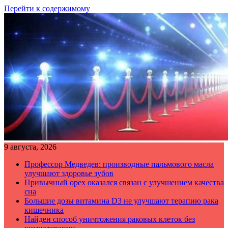
Перейти к содержимому
9 августа, 2026
Профессор Медведев: производные пальмового масла
улучшают здоровье зубов
Привычный орех оказался связан с улучшением качества
сна
Большие дозы витамина D3 не улучшают терапию рака
кишечника
Найден способ уничтожения раковых клеток без