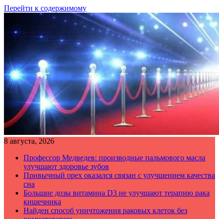
Перейти к содержимому
8 августа, 2026
Профессор Медведев: производные пальмового масла
улучшают здоровье зубов
Привычный орех оказался связан с улучшением качества
сна
Большие дозы витамина D3 не улучшают терапию рака
кишечника
Найден способ уничтожения раковых клеток без