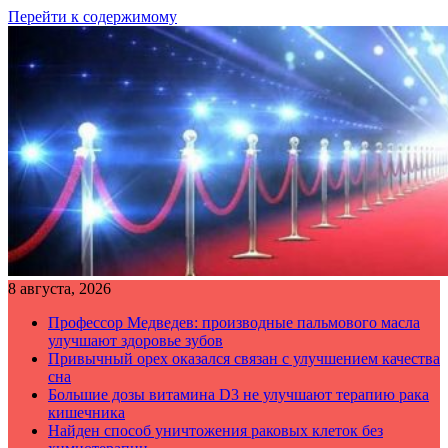
Перейти к содержимому
8 августа, 2026
Профессор Медведев: производные пальмового масла
улучшают здоровье зубов
Привычный орех оказался связан с улучшением качества
сна
Большие дозы витамина D3 не улучшают терапию рака
кишечника
Найден способ уничтожения раковых клеток без