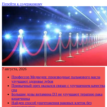
Перейти к содержимому
7 августа, 2026
Профессор Медведев: производные пальмового масла
улучшают здоровье зубов
Привычный орех оказался связан с улучшением качества
сна
Большие дозы витамина D3 не улучшают терапию рака
кишечника
Найден способ уничтожения раковых клеток без